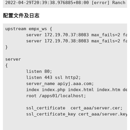
配置文件及日志
upstream empx_ws {

        server 172.19.70.37:8083 max_fails=2 fai
        server 172.19.70.38:8083 max_fails=2 fai
}

server

{

        listen 80;

        listen 443 ssl http2;

        server_name apiyj.aaa.com;

        index index.php index.html index.htm def
        root /apps01/localhost;

        ssl_certificate  cert_aaa/server.cer;

        ssl_certificate_key cert_aaa/server.key;