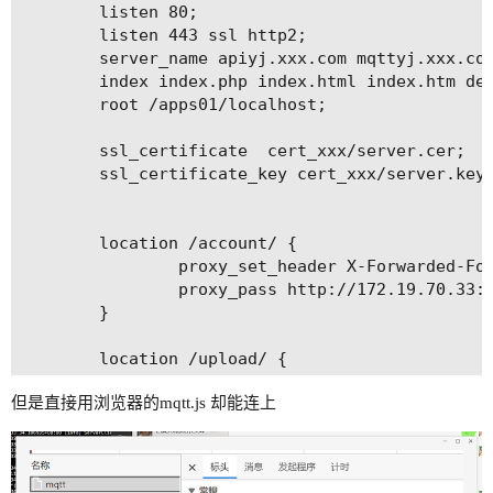
        listen 80;

        listen 443 ssl http2;

        server_name apiyj.xxx.com mqttyj.xxx.com
        index index.php index.html index.htm def
        root /apps01/localhost;

        ssl_certificate  cert_xxx/server.cer;

        ssl_certificate_key cert_xxx/server.key;
        location /account/ {

                proxy_set_header X-Forwarded-For
                proxy_pass http://172.19.70.33:1
        }

        location /upload/ {

                alias   /www/accountServer/uploa
但是直接用浏览器的mqtt.js 却能连上
        }

        location / {

                proxy_redirect off;
