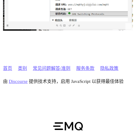
                proxy_pass http://empx_ws;

                proxy_set_header Host $host;

                proxy_set_header X-Real_IP $remo
                proxy_set_header X-Forwarded-For
                proxy_http_version 1.1;

                proxy_set_header Upgrade $http_u
                proxy_set_header Connection "upg
        }

        access_log  /apps01/logs/access.log;

首页
类别
常见问题解答/准则
服务条款
隐私政策
        error_log  /apps01/logs/error.log;

由
Discourse
提供技术支持，启用 JavaScript 以获得最佳体验