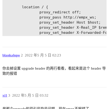
        location / {

                proxy_redirect off;

                proxy_pass http://empx_ws;

                proxy_set_header Host $host;

                proxy_set_header X-Real_IP $remo
                proxy_set_header X-Forwarded-For
                proxy_http_version 1.1;

                proxy_set_header Upgrade $http_u
                proxy_set_header Connection “upg
        }

blankalupo
2
2022 年5 月 5 日 02:23
        access_log  /apps01/logs/access.log;

        error_log  /apps01/logs/error.log;

你去掉设置 upgrade header 的两行看看，看起来是这个 header 导
致的报错
xi1
3
2022 年5 月 5 日 03:32
是那个upgrade的双引号符号问题，现在emqx不报错了。