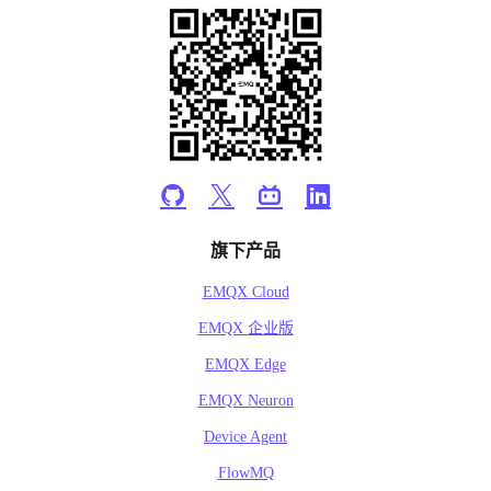
旗下产品
EMQX Cloud
EMQX 企业版
EMQX Edge
EMQX Neuron
Device Agent
FlowMQ