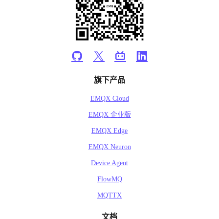
旗下产品
EMQX Cloud
EMQX 企业版
EMQX Edge
EMQX Neuron
Device Agent
FlowMQ
MQTTX
文档