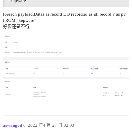
“kepware”``
foreach payload.Datas as record DO record.id as id, record.v as pv
FROM “kepware”
好像还是不行
aswangod
6
2022 年4 月 27 日 02:03