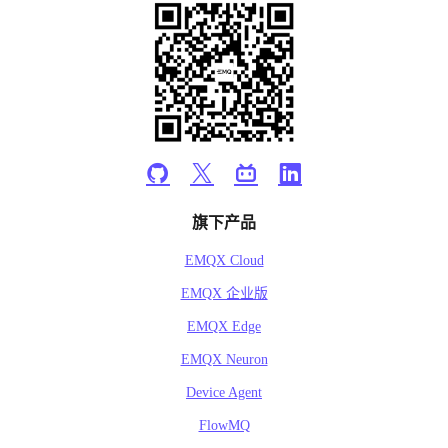
旗下产品
EMQX Cloud
EMQX 企业版
EMQX Edge
EMQX Neuron
Device Agent
FlowMQ