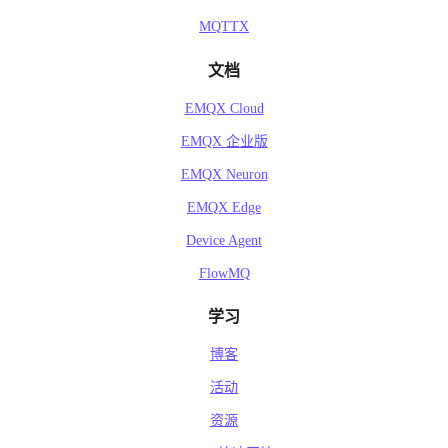
MQTTX
文档
EMQX Cloud
EMQX 企业版
EMQX Neuron
EMQX Edge
Device Agent
FlowMQ
学习
博客
活动
资源