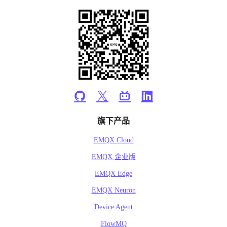
旗下产品
EMQX Cloud
EMQX 企业版
EMQX Edge
EMQX Neuron
Device Agent
FlowMQ