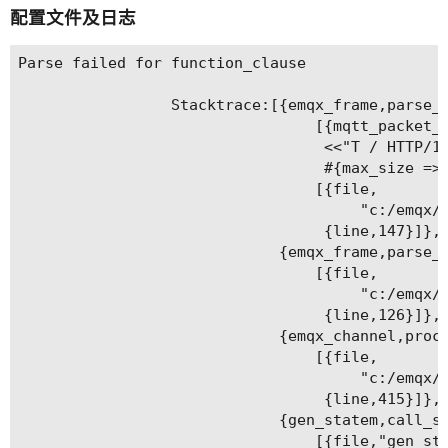
配置文件及日志
Parse failed for function_clause

                 Stacktrace:[{emqx_frame,parse_p
                                 [{mqtt_packet_h
                                  <<"T / HTTP/1.
                                  #{max_size => 
                                 [{file,

                                      "c:/emqx/c
                                  {line,147}]},

                             {emqx_frame,parse_f
                                 [{file,

                                      "c:/emqx/c
                                  {line,126}]},

                             {emqx_channel,proce
                                 [{file,

                                      "c:/emqx/c
                                  {line,415}]},

                             {gen_statem,call_st
                                 [{file,"gen_sta