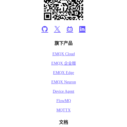
旗下产品
EMQX Cloud
EMQX 企业版
EMQX Edge
EMQX Neuron
Device Agent
FlowMQ
MQTTX
文档