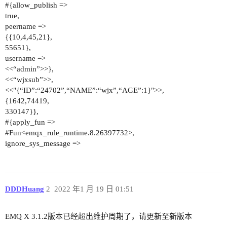
#{allow_publish =>
true,
peername =>
{{10,4,45,21},
55651},
username =>
<<“admin”>>},
<<“wjxsub”>>,
<<"{“ID”:“24702”,“NAME”:“wjx”,“AGE”:1}">>,
{1642,74419,
330147}},
#{apply_fun =>
#Fun<emqx_rule_runtime.8.26397732>,
ignore_sys_message =>
DDDHuang
2
2022 年1 月 19 日 01:51
EMQ X 3.1.2版本已经超出维护周期了，请更新至新版本