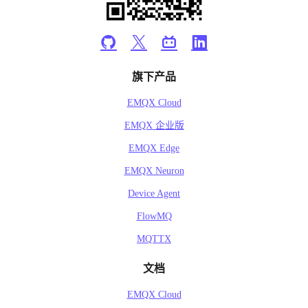
旗下产品
EMQX Cloud
EMQX 企业版
EMQX Edge
EMQX Neuron
Device Agent
FlowMQ
MQTTX
文档
EMQX Cloud