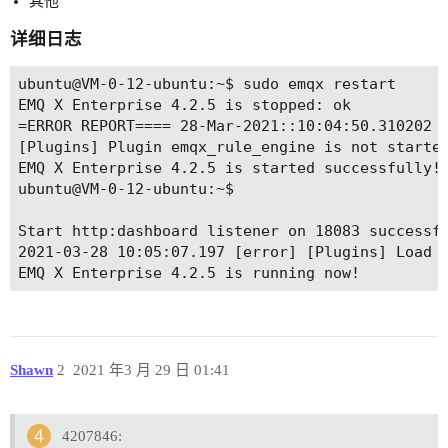
其他
详细日志
ubuntu@VM-0-12-ubuntu:~$ sudo emqx restart

EMQ X Enterprise 4.2.5 is stopped: ok

=ERROR REPORT==== 28-Mar-2021::10:04:50.310202 =
[Plugins] Plugin emqx_rule_engine is not started
EMQ X Enterprise 4.2.5 is started successfully!

ubuntu@VM-0-12-ubuntu:~$

Start http:dashboard listener on 18083 successfu
2021-03-28 10:05:07.197 [error] [Plugins] Load 
Shawn
2
2021 年3 月 29 日 01:41
4207846: