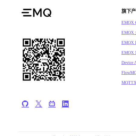
旗下产
EMQX C
EMQX
EMQX 
EMQX N
Device 
FlowM
MQTT