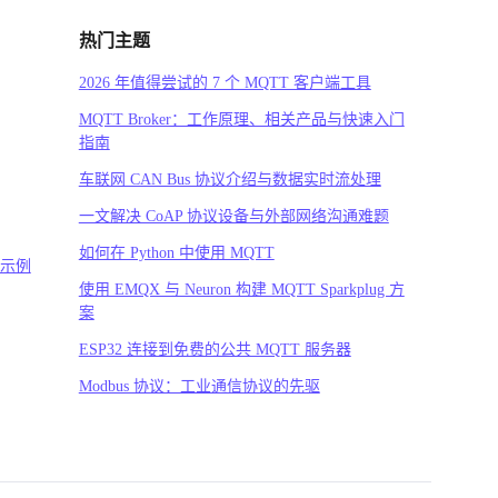
热门主题
2026 年值得尝试的 7 个 MQTT 客户端工具
MQTT Broker：工作原理、相关产品与快速入门
指南
车联网 CAN Bus 协议介绍与数据实时流处理
一文解决 CoAP 协议设备与外部网络沟通难题
如何在 Python 中使用 MQTT
码示例
使用 EMQX 与 Neuron 构建 MQTT Sparkplug 方
案
ESP32 连接到免费的公共 MQTT 服务器
Modbus 协议：工业通信协议的先驱