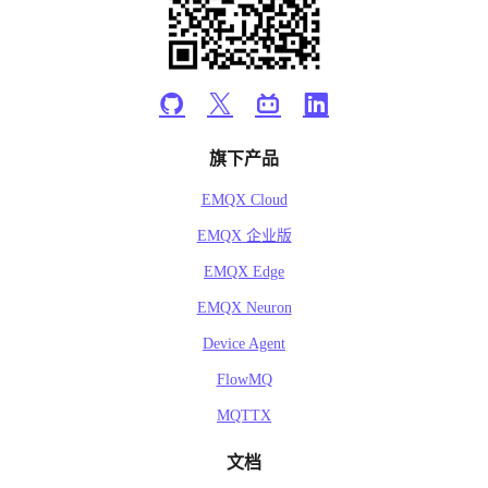
旗下产品
EMQX Cloud
EMQX 企业版
EMQX Edge
EMQX Neuron
Device Agent
FlowMQ
MQTTX
文档