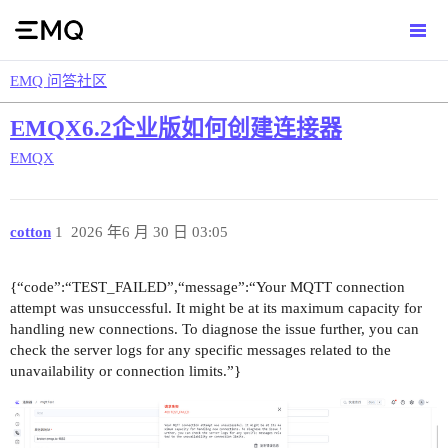
EMQ 问答社区
EMQX6.2企业版如何创建连接器
EMQX
cotton
1
2026 年6 月 30 日 03:05
{“code”:“TEST_FAILED”,“message”:“Your MQTT connection
attempt was unsuccessful. It might be at its maximum capacity for
handling new connections. To diagnose the issue further, you can
check the server logs for any specific messages related to the
unavailability or connection limits.”}