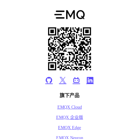
旗下产品
EMQX Cloud
EMQX 企业版
EMQX Edge
EMQX Neuron