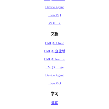
Device Agent
FlowMQ
MQTTX
文档
EMQX Cloud
EMQX 企业版
EMQX Neuron
EMQX Edge
Device Agent
FlowMQ
学习
博客