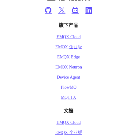
旗下产品
EMQX Cloud
EMQX 企业版
EMQX Edge
EMQX Neuron
Device Agent
FlowMQ
MQTTX
文档
EMQX Cloud
EMQX 企业版