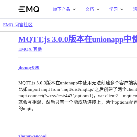
旗下产品
文档
学习
EMQ 问答社区
MQTT.js 3.0.0版本在unio
EMQX
其他
jhonny000
MQTT.js 3.0.0版本在unionapp中使用无法创建多个客户端
比如import mqtt from 'mqtt/dist/mqtt.js’之后创建了两个client，
mqtt.connect(‘wxs://test:443’,options1)，var client2 = m
就会互相踢，然后只有一个能成功连接上，两个options配置
的mqtt。
zhongwencool