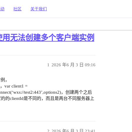
活动
社区
关于我们
napp中使用无法创建多个客户端实例
1
2026 年6 月 3 日 09:16
实例，
var client1 =
qtt.connect(‘wxs://test2:443’,options2)，创建两个之后
的的clientId是不同的，而且是两台不同服务器上
2
2026 年6 月 3 日 23:41