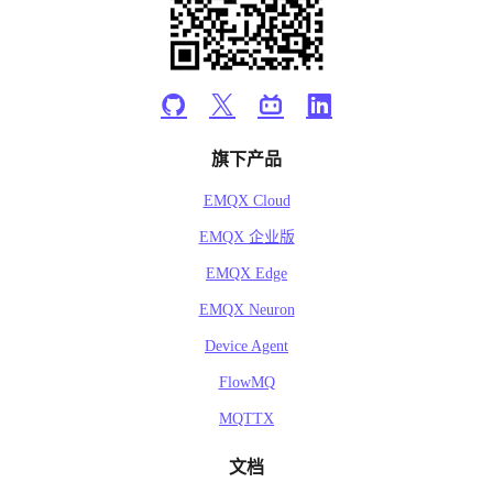
旗下产品
EMQX Cloud
EMQX 企业版
EMQX Edge
EMQX Neuron
Device Agent
FlowMQ
MQTTX
文档