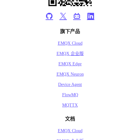
旗下产品
EMQX Cloud
EMQX 企业版
EMQX Edge
EMQX Neuron
Device Agent
FlowMQ
MQTTX
文档
EMQX Cloud