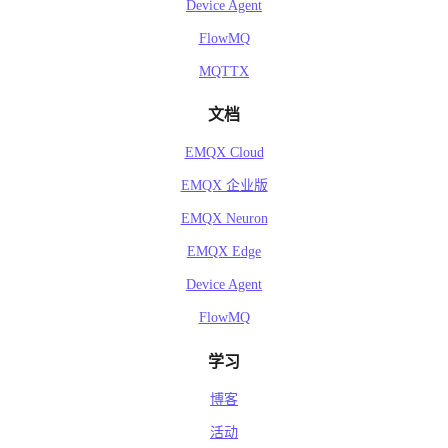
Device Agent
FlowMQ
MQTTX
文档
EMQX Cloud
EMQX 企业版
EMQX Neuron
EMQX Edge
Device Agent
FlowMQ
学习
博客
活动