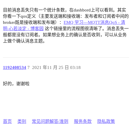
目前消息丢失只有一个统计条数，在dashbord上可以看到。其实
你看一下qos定义（主要发送端和接收端：发布者和订阅者中间的
broker既是接收端和发布端）：
EMQ 学习---MQTT消息QoS - 清
明-心若淡定 - 博客园
这个链接里的流程图很清晰了。消息丢失一
般都是没有订阅者。如果想业务上的确认是否收到，可以从业务
上做个确认消息主题。
1192408534
7
2021 年11 月 25 日 03:18
好的，谢谢啦
首页
类别
常见问题解答/准则
服务条款
隐私政策