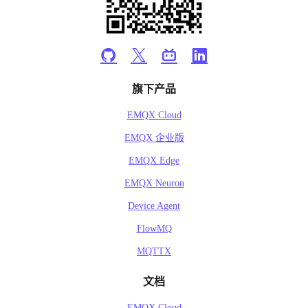
旗下产品
EMQX Cloud
EMQX 企业版
EMQX Edge
EMQX Neuron
Device Agent
FlowMQ
MQTTX
文档
EMQX Cloud