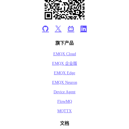
旗下产品
EMQX Cloud
EMQX 企业版
EMQX Edge
EMQX Neuron
Device Agent
FlowMQ
MQTTX
文档