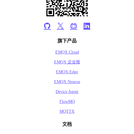
旗下产品
EMQX Cloud
EMQX 企业版
EMQX Edge
EMQX Neuron
Device Agent
FlowMQ
MQTTX
文档