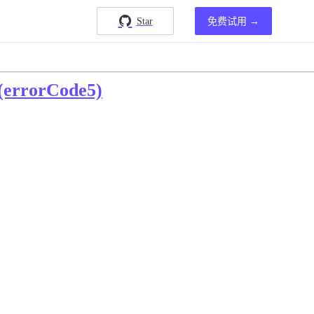
Star
免费试用 →
rorCode5)