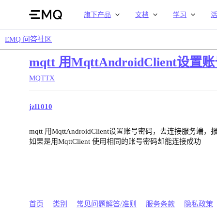
旗下产品
文档
学习
EMQ 问答社区
mqtt 用MqttAndroidClien
MQTTX
jzl1010
mqtt 用MqttAndroidClient设置账号密码，去连接服务端，报错
如果是用MqttClient 使用相同的账号密码却能连接成功
首页
类别
常见问题解答/准则
服务条款
隐私政策