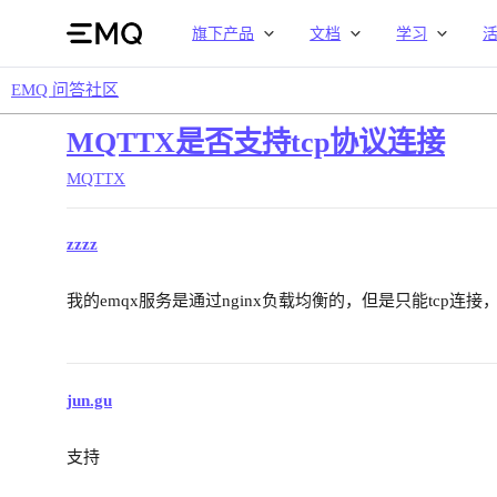
旗下产品
文档
学习
EMQ 问答社区
MQTTX是否支持tcp协议连接
MQTTX
zzzz
我的emqx服务是通过nginx负载均衡的，但是只能tcp连接
jun.gu
支持