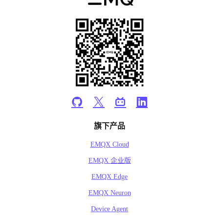
旗下产品
EMQX Cloud
EMQX 企业版
EMQX Edge
EMQX Neuron
Device Agent