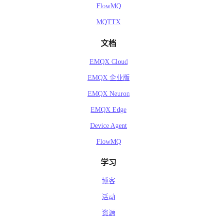
FlowMQ
MQTTX
文档
EMQX Cloud
EMQX 企业版
EMQX Neuron
EMQX Edge
Device Agent
FlowMQ
学习
博客
活动
资源