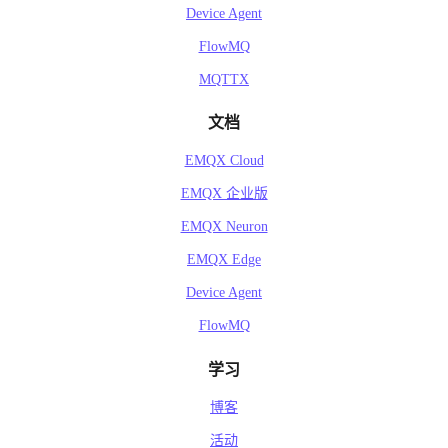
Device Agent
FlowMQ
MQTTX
文档
EMQX Cloud
EMQX 企业版
EMQX Neuron
EMQX Edge
Device Agent
FlowMQ
学习
博客
活动