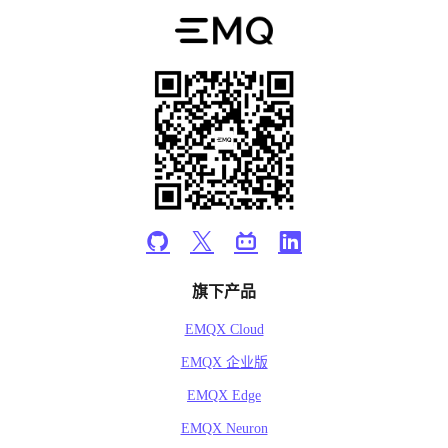
旗下产品
EMQX Cloud
EMQX 企业版
EMQX Edge
EMQX Neuron