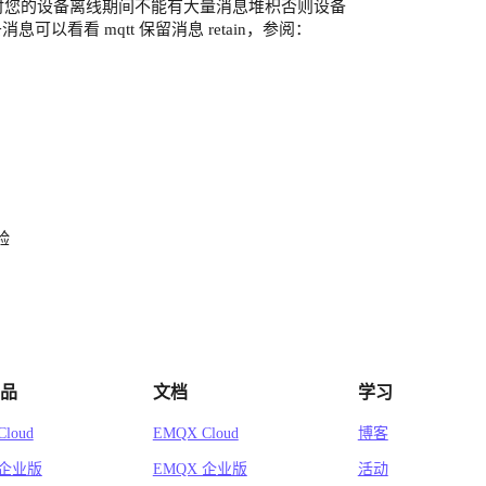
除，同时您的设备离线期间不能有大量消息堆积否则设备
看看 mqtt 保留消息 retain，参阅：
验
品
文档
学习
loud
EMQX Cloud
博客
 企业版
EMQX 企业版
活动