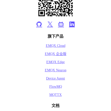
旗下产品
EMQX Cloud
EMQX 企业版
EMQX Edge
EMQX Neuron
Device Agent
FlowMQ
MQTTX
文档