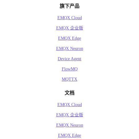
旗下产品
EMQX Cloud
EMQX 企业版
EMQX Edge
EMQX Neuron
Device Agent
FlowMQ
MQTTX
文档
EMQX Cloud
EMQX 企业版
EMQX Neuron
EMQX Edge