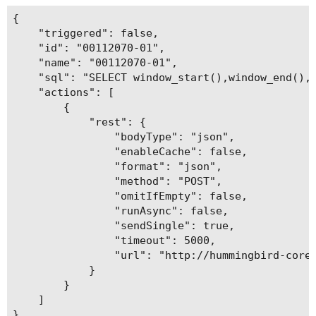
{

    "triggered": false,

    "id": "00112070-01",

    "name": "00112070-01",

    "sql": "SELECT window_start(),window_end(),
    "actions": [

        {

            "rest": {

                "bodyType": "json",

                "enableCache": false,

                "format": "json",

                "method": "POST",

                "omitIfEmpty": false,

                "runAsync": false,

                "sendSingle": true,

                "timeout": 5000,

                "url": "http://hummingbird-core:
            }

        }

    ]
