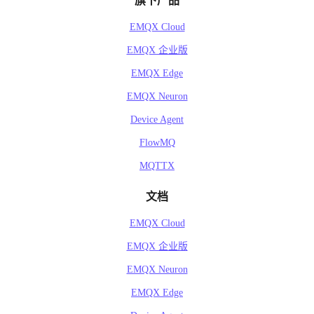
旗下产品
EMQX Cloud
EMQX 企业版
EMQX Edge
EMQX Neuron
Device Agent
FlowMQ
MQTTX
文档
EMQX Cloud
EMQX 企业版
EMQX Neuron
EMQX Edge