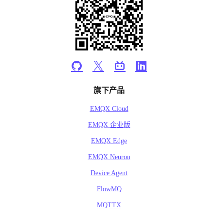
旗下产品
EMQX Cloud
EMQX 企业版
EMQX Edge
EMQX Neuron
Device Agent
FlowMQ
MQTTX